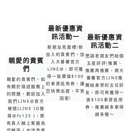
最新優惠資
訊活動一
最新優惠資
訊活動二
新朋友見面禮!新
加入的貴賓們，加
懇請老朋友們給個
親愛的貴賓
入大番薯官方
五星好評!推薦、
們
LINE@，即可獲
推薦再推薦，將大
得一張價值$100
番薯官方LINE推
親愛的貴賓們，如
的車資抵用券，讓
薦給身旁的五位好
有關於接送服務上
您快樂出遊，平安
友，即可再獲得一
的問題，歡迎加入
回家!
張$100車資抵用
我們LINE@官方
券，推薦越多拿得
帳號(LINE ID搜
越多喔～
尋@fs123 )，將
有真人線上客服為
您解答！也請貴賓